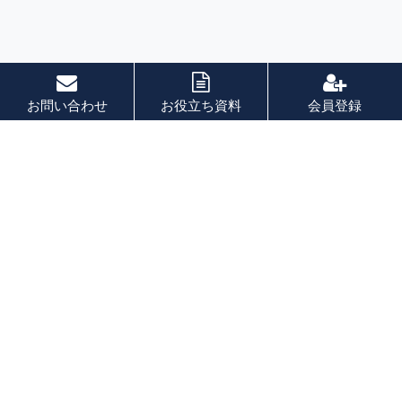
お問い合わせ
お役立ち資料
会員登録
索引
あ 行
か 行
さ 行
た 行