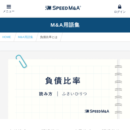
メニュー
ログイン
M&A用語集
HOME
M&A用語集
負債比率とは