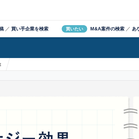
稿
／
買い手企業を検索
M&A案件の検索
／
あ
買いたい
は