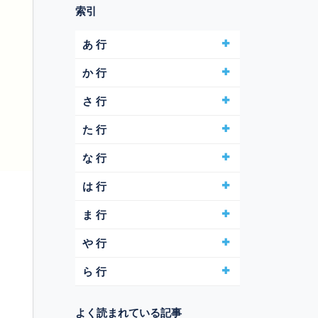
索引
あ 行
か 行
さ 行
た 行
な 行
は 行
ま 行
や 行
ら 行
よく読まれている記事