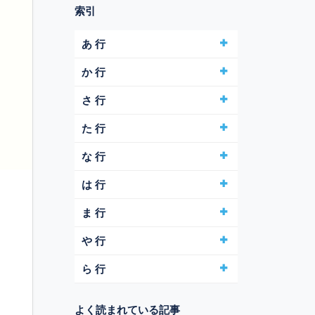
索引
あ 行
か 行
さ 行
た 行
な 行
は 行
ま 行
や 行
ら 行
よく読まれている記事