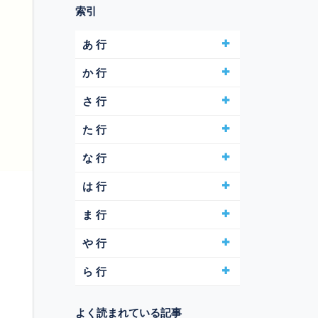
索引
あ 行
か 行
さ 行
た 行
な 行
は 行
ま 行
や 行
ら 行
よく読まれている記事