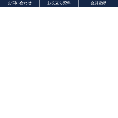
お問い合わせ
お役立ち資料
会員登録
索引
あ 行
か 行
さ 行
た 行
な 行
は 行