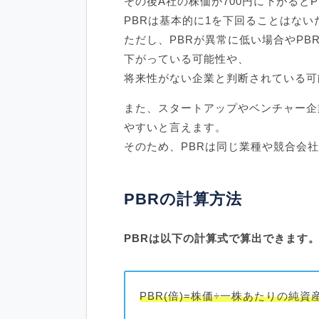
その後A社の株価が700円に下がるとP
PBRは基本的に1を下回ることはな
ただし、PBRが異常に低い場合やP
下がっている可能性や、
将来性がない企業と判断されている可
また、スタートアップやベンチャー企
やすいと言えます。
そのため、PBRは同じ業種や競合会
PBRの計算方法
PBRは以下の計算式で算出できます
PBR(倍)=株価÷一株あたりの純資産(