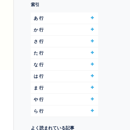
索引
あ 行
か 行
さ 行
た 行
な 行
は 行
ま 行
や 行
ら 行
よく読まれている記事