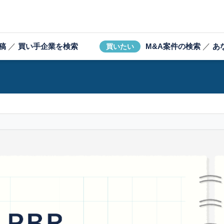
稿
／
買い手企業を検索
M&A案件の検索
／
あ
買いたい