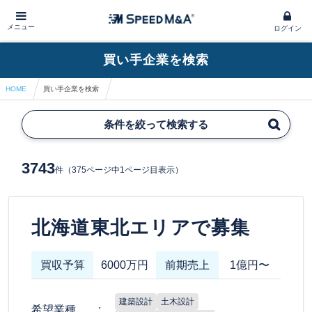
メニュー
ログイン
買い手企業を検索
HOME
買い手企業を検索
条件を絞って検索する
3743
件
（375ページ中1ページ目表示）
北海道東北エリアで募集
買収予算
6000万円
前期売上
1億円〜
建築設計
土木設計
希望業種