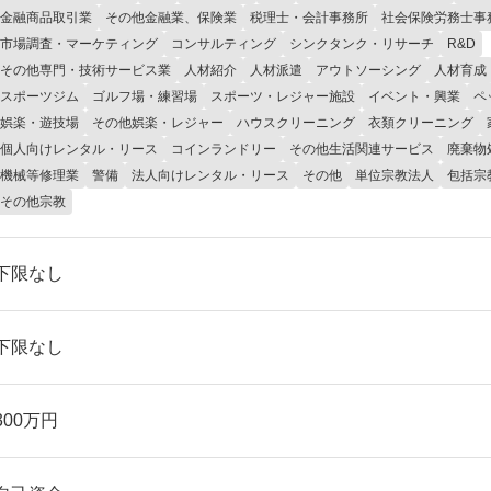
金融商品取引業
その他金融業、保険業
税理士・会計事務所
社会保険労務士事
市場調査・マーケティング
コンサルティング
シンクタンク・リサーチ
R&D
その他専門・技術サービス業
人材紹介
人材派遣
アウトソーシング
人材育成
スポーツジム
ゴルフ場・練習場
スポーツ・レジャー施設
イベント・興業
ペ
娯楽・遊技場
その他娯楽・レジャー
ハウスクリーニング
衣類クリーニング
個人向けレンタル・リース
コインランドリー
その他生活関連サービス
廃棄物
機械等修理業
警備
法人向けレンタル・リース
その他
単位宗教法人
包括宗
その他宗教
下限なし
下限なし
300万円