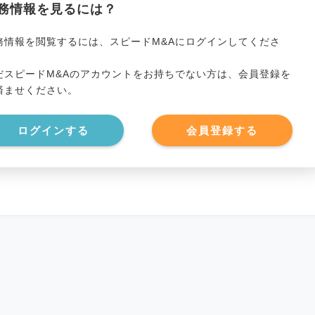
務情報を見るには？
選択してください
務情報を閲覧するには、スピードM&Aにログインしてくださ
。
だスピードM&Aのアカウントをお持ちでない方は、会員登録を
*******************
従業員数
*****
済ませください。
*******************
買収経験
*****
ログインする
会員登録する