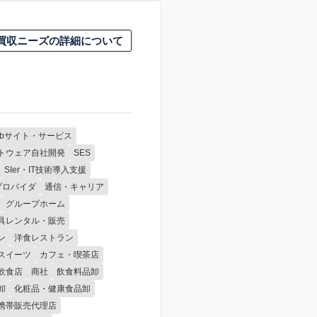
買収ニーズの詳細について
ebサイト・サービス
トウェア自社開発
SES
SIer・IT技術導入支援
プロバイダ
通信・キャリア
グループホーム
具レンタル・販売
ン
洋食レストラン
スイーツ
カフェ・喫茶店
飲食店
商社
飲食料品卸
卸
化粧品・健康食品卸
携帯販売代理店