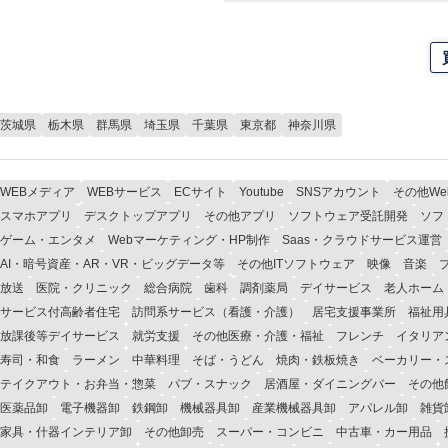
茨城県
栃木県
群馬県
埼玉県
千葉県
東京都
神奈川県
WEBメディア
WEBサービス
ECサイト
Youtube
SNSアカウント
その他W
スマホアプリ
デスクトップアプリ
その他アプリ
ソフトウェア受託開発
ソフ
ゲーム・エンタメ
Webマーケティング・HP制作
Saas・クラウドサービス運営
AI・暗号資産・AR・VR・ビッグデータ等
その他ITソフトウェア
映像
音楽
放送
医院・クリニック
総合病院
歯科
調剤薬局
デイサービス
老人ホーム
サービス付高齢者住宅
訪問系サービス（看護・介護）
居宅支援事業所
福祉用
放課後等デイサービス
就労支援
その他医療・介護・福祉
フレンチ
イタリア
寿司・和食
ラーメン
中華料理
そば・うどん
焼肉・鉄板焼き
ベーカリー・
テイクアウト・お弁当・惣菜
パブ・スナック
居酒屋・ダイニングバー
その他
医薬品卸
電子機器卸
鉄鋼卸
機械器具卸
産業機械器具卸
アパレル卸
雑貨
家具・什器インテリア卸
その他卸売
スーパー・コンビニ
中古車・カー用品