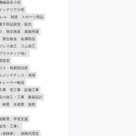
機械器具小売
インテリア小売
レル
雑貨
スポーツ用品
電子部品製造・販売
ラ、熱交換器
基板関連
製缶板金
金属部品
プレス加工
ゴム加工
プラスチック他）
理容室
ウス・簡易宿泊所
ルメンテナンス・清掃
トレーラー輸送
工事
管工事
設備工事
筋の加工・工事
建築設計
林業
水産業
漁業
他教育、学習支援
販売・工事）
（保険業）
保険代理店