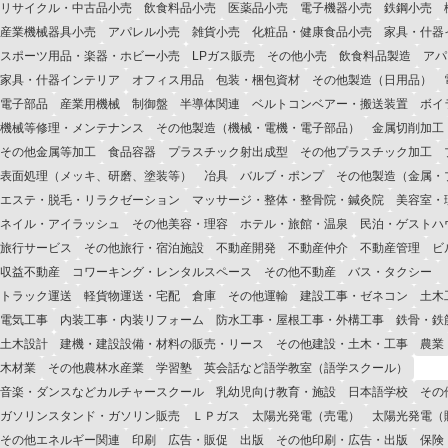
リサイクル・中古品小売
飲食料品小売
医薬品小売
電子機器小売
鉄鋼小売
産業機械器具小売
アパレル小売
雑貨小売
化粧品・健康食品小売
家具・什器
スポーツ用品・楽器・ホビー小売
LPガス販売
その他小売
飲食料品製造
アパ
家具・什器インテリア
オフィス用品
包装・梱包資材
その他製造（日用品）
電子部品
産業用機械
制御盤
半導体関連
ベルトコンベアー・搬送装置
ボイ
機械等修理・メンテナンス
その他製造（機械・電機・電子部品）
金属切削加工
その他金属等加工
食品容器
プラスチック射出成型
その他プラスチック加工
表面処理（メッキ、研磨、塗装等）
冶具
バルブ・ポンプ
その他製造（金属・
エステ・脱毛・リラクゼーション
マッサージ・整体・整骨院・鍼灸院
美容室・
ネイル・アイラッシュ
その他美容・理容
ホテル・旅館・温泉
民泊・ゲストハ
旅行サービス
その他旅行・宿泊施設
不動産開発
不動産仲介
不動産管理
ビ
収益不動産
コワーキング・レンタルスペース
その他不動産
バス・タクシー
トラック運送
軽貨物運送・宅配
倉庫
その他運輸
建設工事・ゼネコン
土木
電気工事
内装工事・内装リフォーム
防水工事・屋根工事・外構工事
鉄骨・鉄
土木設計
建機・建設設備・材料の販売・リース
その他建設・土木・工事
農業
木材業
その他農林水産業
学習塾
英会話など語学教室（語学スクール）
音楽・ダンスなどカルチャースクール
乳幼児向け教育・施設
日本語学校
その
ガソリンスタンド・ガソリン販売
ＬＰガス
太陽光発電（売電）
太陽光発電（
その他エネルギー関連
印刷
広告・販促
出版
その他印刷・広告・出版
保険