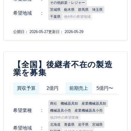
その他娯楽・レジャー
茨城県
栃木県
群馬県
埼玉県
希望地域
千葉県
他4件の希望地域
公開日： 2026-05-27
更新日： 2026-05-29
【全国】後継者不在の製造
業を募集
買収予算
2億円
前期売上
5億円〜
商社
機械器具卸
産業機械器具卸
希望業種
機械器具小売
産業機械器具小売
他29件の希望業種
北海道
青森県
岩手県
宮城県
希望地域