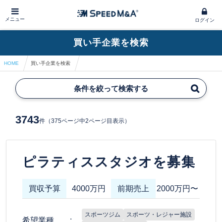
メニュー
ログイン
買い手企業を検索
HOME
買い手企業を検索
条件を絞って検索する
3743
件
（375ページ中2ページ目表示）
ピラティススタジオを募集
買収予算
4000万円
前期売上
2000万円〜
スポーツジム
スポーツ・レジャー施設
希望業種