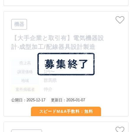
機器
【⼤⼿企業と取引有】電気機器設
計‧成型加⼯/配線器具設計製造
1億円〜2億5000万円
売上高
1円〜
譲渡価格
群馬県
地域
仲介
案件掲載者
公開日：2025-12-17
更新日：2026-01-07
スピードM&A手数料：無料