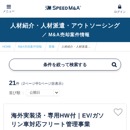
メニュー
ログイン
人材紹介・人材派遣・アウトソーシング
／
M&A売却案件情報
HOME
M&A売却案件情報
業種
人材紹介・人材派遣・アウトソーシング
条件を絞って検索する
21
件
（2ページ中1ページ目表示）
並び順 :
海外実装済・専用HW付｜EV/ガソ
リン車対応フリート管理事業