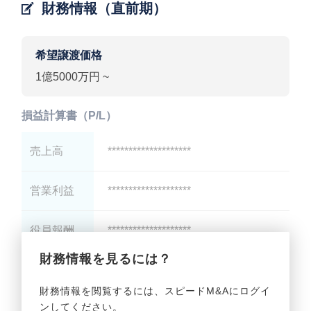
財務情報（直前期）
希望譲渡価格
1億5000万円 ~
損益計算書（P/L）
売上高
********************
営業利益
********************
役員報酬
********************
財務情報を見るには？
減価償却
********************
財務情報を閲覧するには、スピードM&Aにログイ
ンしてください。
貸借対照表（B/S）