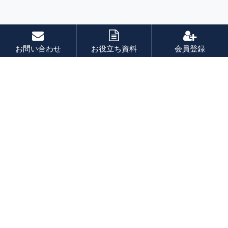
お問い合わせ
お役立ち資料
会員登録
索引
あ 行
か 行
さ 行
た 行