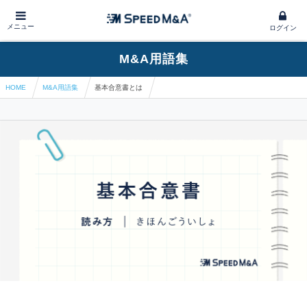
メニュー
ログイン
M&A用語集
HOME
M&A用語集
基本合意書とは