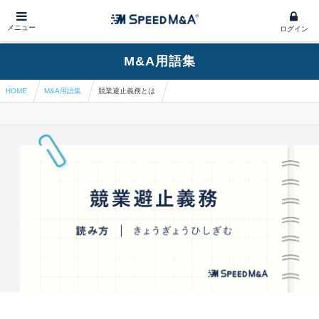
メニュー
ログイン
M&A用語集
HOME
M&A用語集
競業避止義務とは