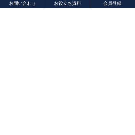
お問い合わせ
お役立ち資料
会員登録
索引
あ 行
か 行
さ 行
た 行
な 行
は 行