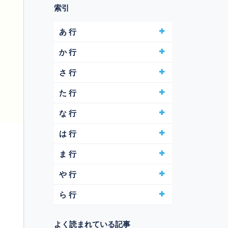
索引
あ 行
か 行
さ 行
た 行
な 行
は 行
ま 行
や 行
ら 行
よく読まれている記事