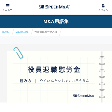
メニュー
ログイン
M&A用語集
HOME
M&A用語集
役員退職慰労金とは