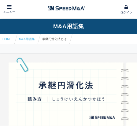
メニュー
ログイン
M&A用語集
HOME
M&A用語集
承継円滑化法とは