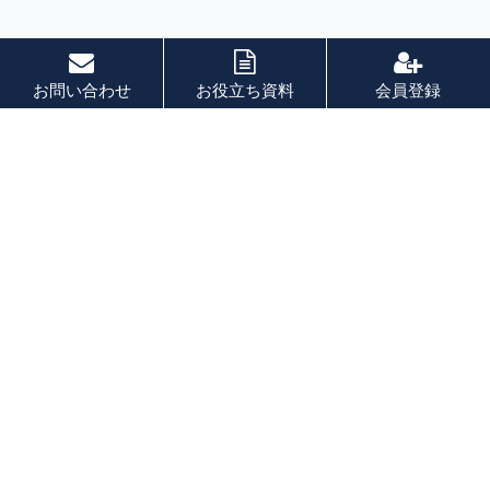
お問い合わせ
お役立ち資料
会員登録
索引
あ 行
か 行
さ 行
た 行
な 行