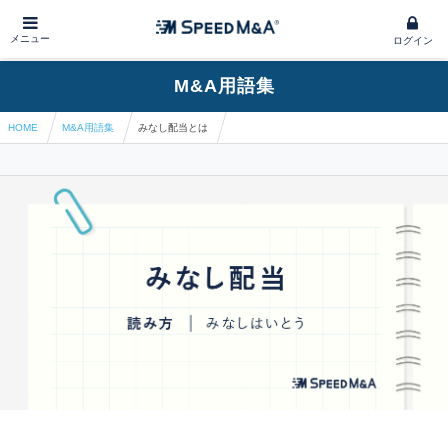
メニュー
ログイン
M&A用語集
HOME
M&A用語集
みなし配当とは