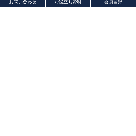
お問い合わせ
お役立ち資料
会員登録
フリーワード
人気順
事業承継とは｜中小経営者向けにわか
りやすく解説 〜これさえ読めば事業承
継はOK〜