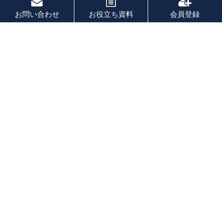
お問い合わせ
お役立ち資料
会員登録
フリーワード
人気順
事業承継とは｜中小経営者向けにわか
りやすく解説 〜これさえ読めば事業承