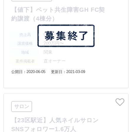
【値下】ペット共生障害GH FC契
約譲渡（4棟分）
0円〜100万円
売上高
200万円〜
譲渡価格
関東
地域
直オーナー
案件掲載者
公開日：2020-06-05
更新日：2021-03-09
サロン
【23区駅近】人気ネイルサロン
SNSフォロワー1.6万人