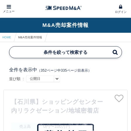
メニュー
ログイン
M&A売却案件情報
HOME
M&A売却案件情報
条件を絞って検索する
全件を表示中
（352ページ中335ページ目表示）
並び順 :
【石川県】ショッピングセンター
内リラクゼーション/地域密着店
0円〜100万円
売上高