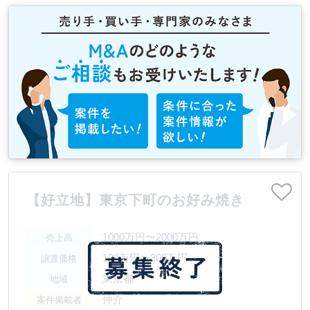
【好立地】東京下町のお好み焼き
1000万円〜2000万円
売上高
100万円〜300万円
譲渡価格
東京都
地域
仲介
案件掲載者