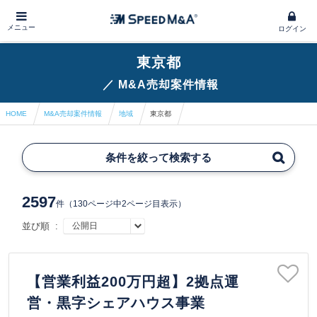
メニュー
ログイン
東京都
／
M&A売却案件情報
HOME
M&A売却案件情報
地域
東京都
条件を絞って検索する
2597
件
（130ページ中2ページ目表示）
並び順 :
【営業利益200万円超】2拠点運
営・黒字シェアハウス事業