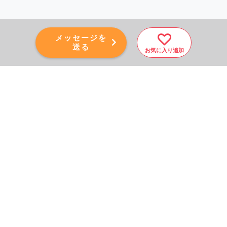
メッセージを
送る
お気に入り追加
PAGE TOP
秘密厳守！かんたん３０
秒！
フォームから問い合わせる