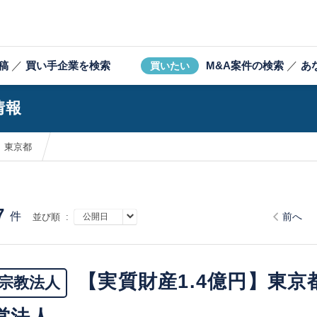
稿
／
買い手企業を検索
M&A案件の検索
／
あ
買いたい
情報
東京都
7
件
前へ
並び順 :
【実質財産1.4億円】東
宗教法人