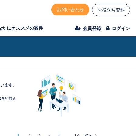
お問い合わせ
お役立ち資料
なたにオススメの案件
会員登録
ログイン
ています。
。
&Aと並ん
1
2
3
4
5
…
13
次へ