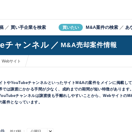
稿
／
買い手企業を検索
M&A案件の検索
／
あ
買いたい
ubeチャンネル
／
M&A売却案件情報
Webサイト
サイトやYouTubeチャンネルといったサイトM&Aの案件をメインに掲載し
界では譲渡にかかる手間が少なく、成約までの期間が短い特徴があります
YouTubeチャンネルは譲渡後も手離れしやすいことから、WebサイトのM
の案件となっています。
件
並び順 :