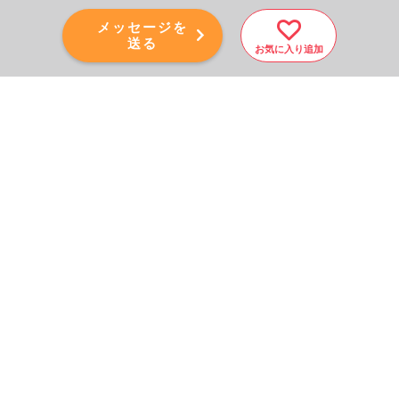
メッセージを
送る
お気に入り追加
PAGE TOP
秘密厳守！かんたん３０
秒！
フォームから問い合わせる