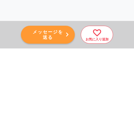
メッセージを
送る
お気に入り追加
PAGE TOP
秘密厳守！かんたん３０
秒！