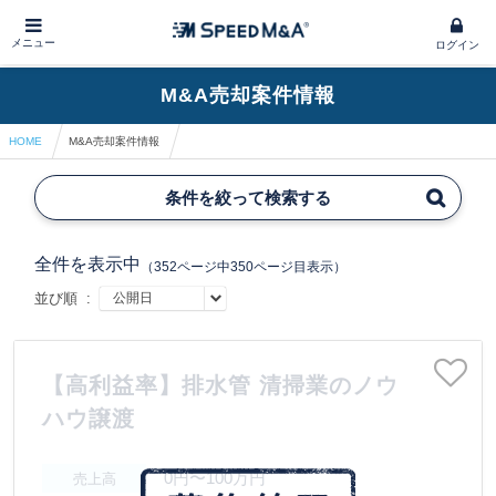
メニュー
ログイン
M&A売却案件情報
HOME
M&A売却案件情報
条件を絞って検索する
全件を表示中
（352ページ中350ページ目表示）
並び順 :
【高利益率】排水管 清掃業のノウ
ハウ譲渡
0円〜100万円
売上高