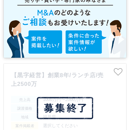
【黒字経営】創業8年/ランチ店/売
上2500万
1000万円〜2000万円
売上高
100万円〜300万円
譲渡価格
福井県
地域
選択してください
案件掲載者