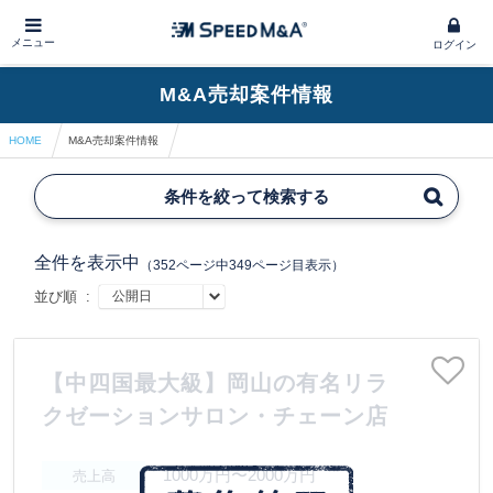
メニュー
ログイン
M&A売却案件情報
HOME
M&A売却案件情報
条件を絞って検索する
全件を表示中
（352ページ中349ページ目表示）
並び順 :
【中四国最大級】岡山の有名リラ
クゼーションサロン・チェーン店
1000万円〜2000万円
売上高