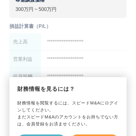
300万円 ~ 500万円
損益計算書（P/L）
売上高
********************
営業利益
********************
役員報酬
********************
財務情報を見るには？
減価償却
********************
財務情報を閲覧するには、スピードM&Aにログイ
ンしてください。
貸借対照表（B/S）
まだスピードM&Aのアカウントをお持ちでない方
は、会員登録をお済ませください。
総資産
********************