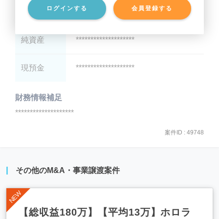
ログインする
会員登録する
有利子負債
********************
純資産
********************
現預金
********************
財務情報補足
********************
案件ID : 49748
その他のM&A・事業譲渡案件
【総収益180万】【平均13万】ホロラ