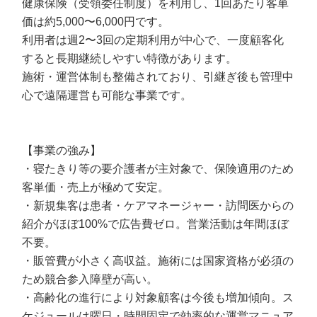
健康保険（受領委任制度）を利用し、1回あたり客単
価は約5,000〜6,000円です。
利用者は週2〜3回の定期利用が中心で、一度顧客化
すると長期継続しやすい特徴があります。
施術・運営体制も整備されており、引継ぎ後も管理中
心で遠隔運営も可能な事業です。
【事業の強み】
・寝たきり等の要介護者が主対象で、保険適用のため
客単価・売上が極めて安定。
・新規集客は患者・ケアマネージャー・訪問医からの
紹介がほぼ100%で広告費ゼロ。営業活動は年間ほぼ
不要。
・販管費が小さく高収益。施術には国家資格が必須の
ため競合参入障壁が高い。
・高齢化の進行により対象顧客は今後も増加傾向。ス
ケジュールは曜日・時間固定で効率的な運営マニュア