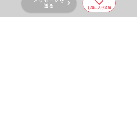
メッセージを
送る
お気に入り追加
PAGE TOP
秘密厳守！かんたん３０
秒！
フォームから問い合わせる
会社を売りたい