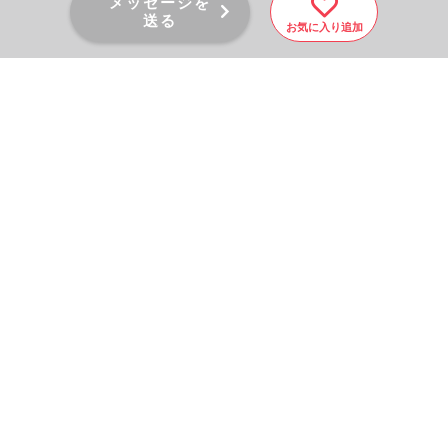
メッセージを
送る
お気に入り追加
PAGE TOP
秘密厳守！かんたん３０
秒！
フォームから問い合わせる
会社を売りたい