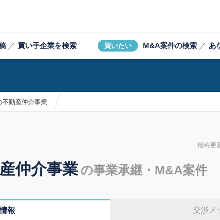
稿
／
買い手企業を検索
M&A案件の検索
／
あ
買いたい
の不動産仲介事業
最終更新日
産仲介事業
の事業承継・M&A案件
交渉メ
情報