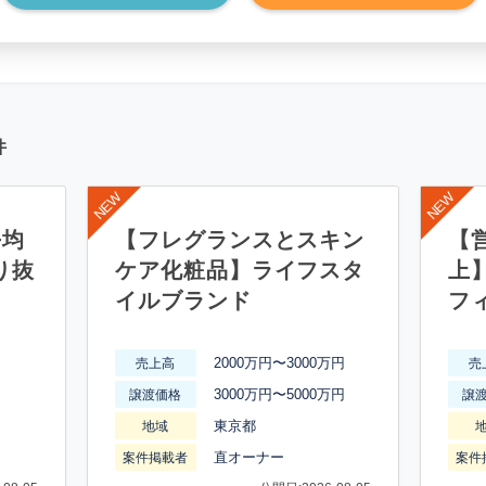
件
平均
【フレグランスとスキン
【営
り抜
ケア化粧品】ライフスタ
上
イルブランド
フ
2000万円〜3000万円
売上高
売
3000万円〜5000万円
譲渡価格
譲
東京都
地域
直オーナー
案件掲載者
案件