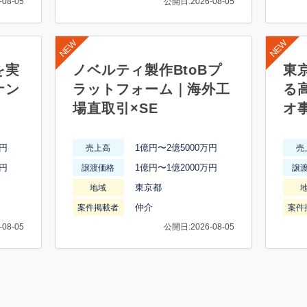
08-05
公開日:2026-08-05
を実
ノベルティ製作BtoBプ
東
ナン
ラットフォーム｜海外工
る
場直取引×SE
オ
万円
1億円〜2億5000万円
売上高
売
万円
1億円〜1億2000万円
譲渡価格
譲
東京都
地域
仲介
案件掲載者
案件
08-05
公開日:2026-08-05