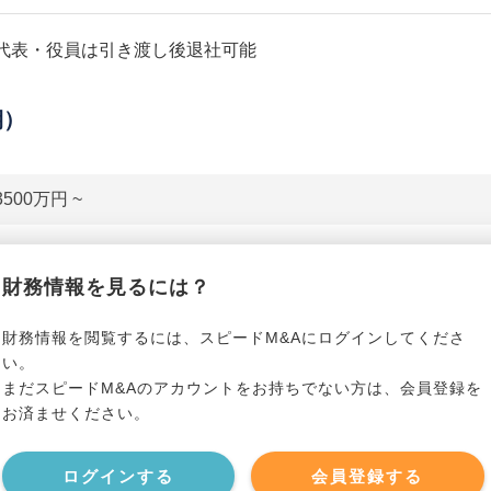
代表・役員は引き渡し後退社可能
期）
3500万円 ~
貸借対照表（B/S）
財務情報を見るには？
*******************
事業資産
*****
財務情報を閲覧するには、スピードM&Aにログインしてくださ
い。
まだスピードM&Aのアカウントをお持ちでない方は、会員登録を
*******************
事業負債
*****
お済ませください。
*******************
ログインする
会員登録する