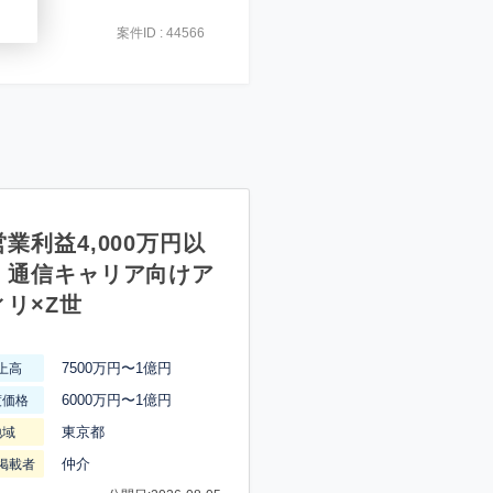
案件ID : 44566
業利益4,000万円以
】通信キャリア向けア
ィリ×Z世
7500万円〜1億円
上高
6000万円〜1億円
渡価格
東京都
地域
仲介
掲載者