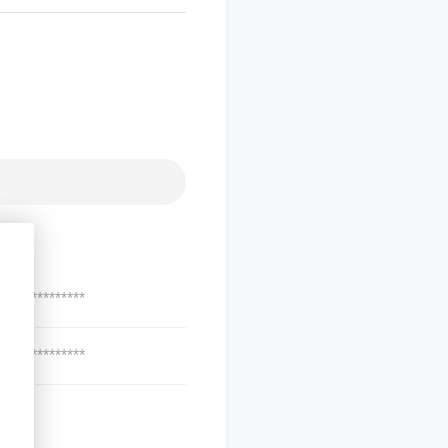
***************
***************