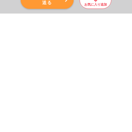
送る
お気に入り追加
PAGE TOP
秘密厳守！かんたん３０
秒！
フォームから問い合わせる
会社を売りたい