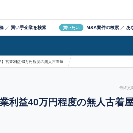
稿
／
買い手企業を検索
M&A案件の検索
／
あ
買いたい
業】営業利益40万円程度の無人古着屋
最終更新日
業利益40万円程度の無人古着