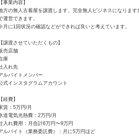
【事業内容】
地方の無人古着屋を譲渡します。完全無人ビジネスになります
で運営できます。
※月に1回状況の確認などができれば良いと考えています。
【譲渡させていただくもの】
販売店舗
在庫
仕入れ先
アルバイトメンバー
公式インスタグラムアカウント
【経費】
家賃：5万円/月
水道電気光熱費：2万円/月
仕入れ費用：月合計6万円〜9万円
アルバイト（業務委託費）：月に5万円ほど