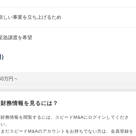
新しい事業を立ち上げるため
至急譲渡を希望
期）
40万円 ~
貸借対照表（B/S）
財務情報を見るには？
*******************
事業資産
*****
財務情報を閲覧するには、スピードM&Aにログインしてくださ
い。
まだスピードM&Aのアカウントをお持ちでない方は、会員登録を
*******************
事業負債
*****