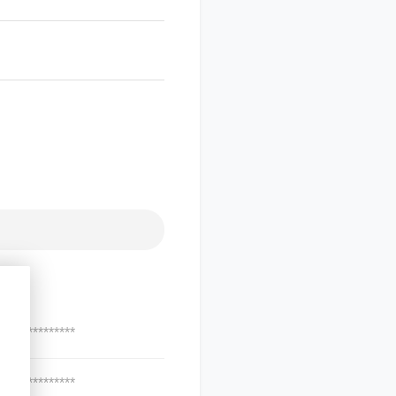
***************
***************