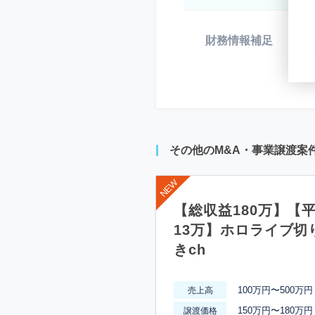
財務情報補足
*
その他のM&A・事業譲渡案
【総収益180万】【
13万】ホロライブ切
きch
100万円〜500万円
売上高
150万円〜180万円
譲渡価格