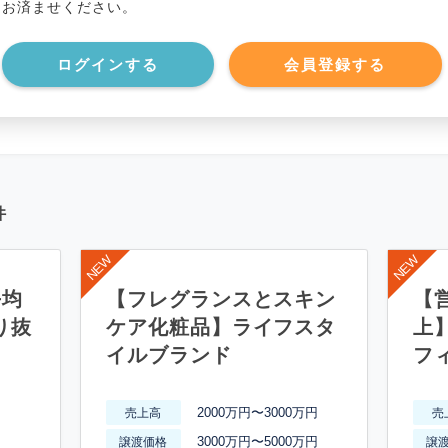
お済ませください。
*******************
ログインする
会員登録する
件
平均
【フレグランスとスキン
【営
り抜
ケア化粧品】ライフスタ
上
イルブランド
フ
2000万円〜3000万円
売上高
売
3000万円〜5000万円
譲渡価格
譲