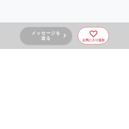
メッセージを
送る
お気に入り追加
PAGE TOP
秘密厳守！かんたん３０
秒！