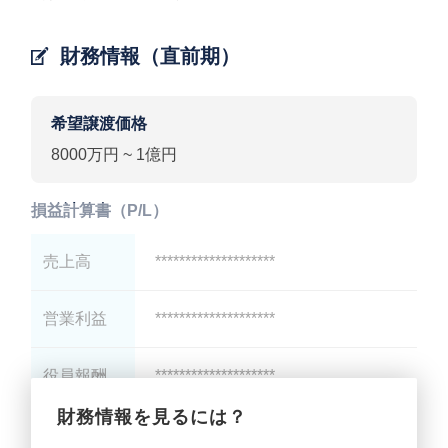
財務情報（直前期）
希望譲渡価格
8000万円 ~ 1億円
損益計算書（P/L）
売上高
********************
営業利益
********************
役員報酬
********************
財務情報を見るには？
減価償却
********************