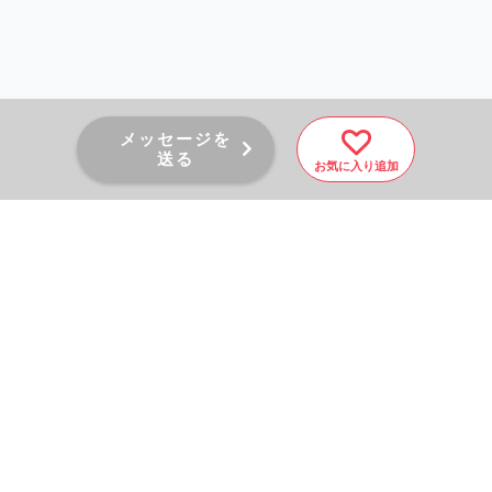
メッセージを
送る
お気に入り追加
PAGE TOP
秘密厳守！かんたん３０
秒！