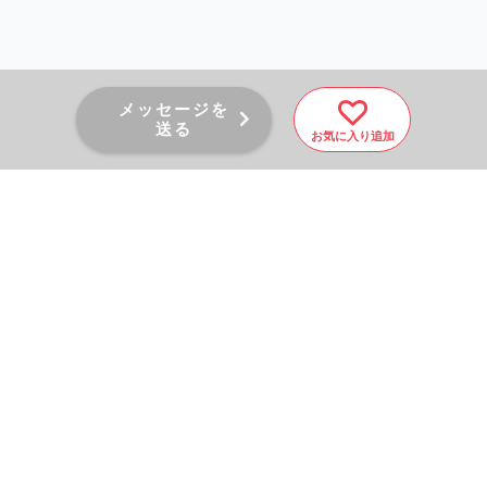
メッセージを
送る
お気に入り追加
PAGE TOP
秘密厳守！かんたん３０
秒！
フォームから問い合わせる