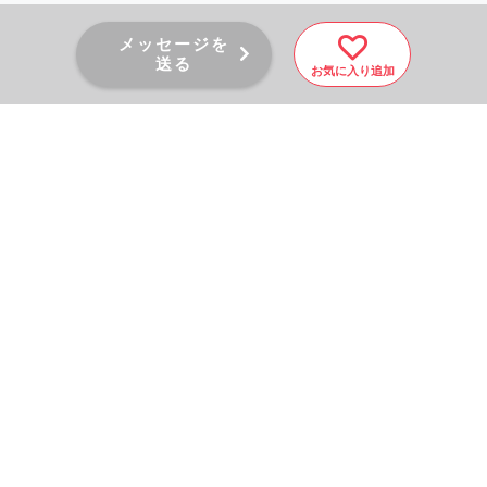
メッセージを
送る
お気に入り追加
PAGE TOP
秘密厳守！かんたん３０
秒！
フォームから問い合わせる