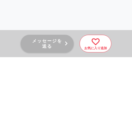
メッセージを
送る
お気に入り追加
PAGE TOP
秘密厳守！かんたん３０
秒！