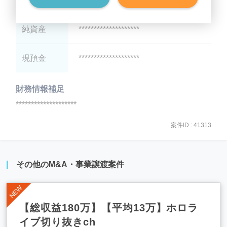
有利子負債
********************
純資産
********************
現預金
********************
財務情報補足
********************
案件ID : 41313
その他のM&A・事業譲渡案件
【総収益180万】【平均13万】ホロラ
イブ切り抜きch