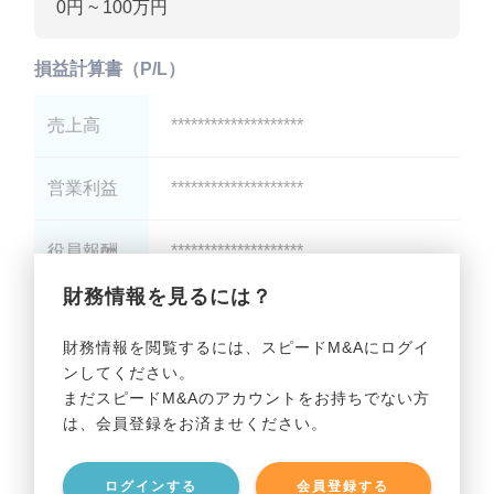
0円 ~ 100万円
損益計算書（P/L）
売上高
********************
営業利益
********************
役員報酬
********************
財務情報を見るには？
減価償却
********************
財務情報を閲覧するには、スピードM&Aにログイ
ンしてください。
貸借対照表（B/S）
まだスピードM&Aのアカウントをお持ちでない方
は、会員登録をお済ませください。
総資産
********************
ログインする
会員登録する