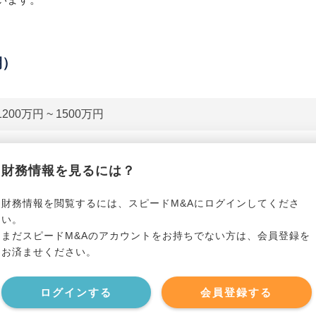
期）
1200万円 ~ 1500万円
貸借対照表（B/S）
財務情報を見るには？
*******************
事業資産
*****
財務情報を閲覧するには、スピードM&Aにログインしてくださ
い。
まだスピードM&Aのアカウントをお持ちでない方は、会員登録を
*******************
事業負債
*****
お済ませください。
*******************
ログインする
会員登録する