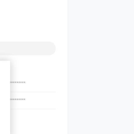
***************
***************