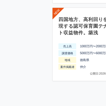
四国地方、高利回り
現する認可保育園テ
ト収益物件。築浅
1000万円〜2000
売上高
5000万円〜6000
譲渡価格
徳島県
地域
仲介
案件掲載者
公開日:2026-