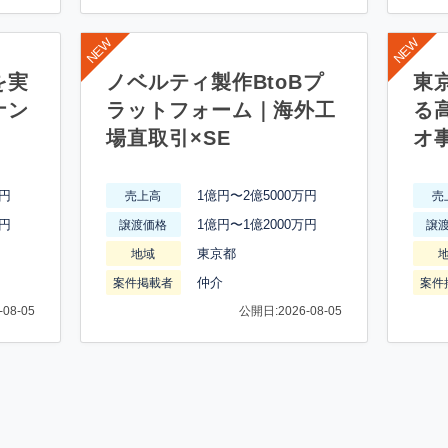
を実
ノベルティ製作BtoBプ
東
ナン
ラットフォーム｜海外工
る
場直取引×SE
オ
万円
1億円〜2億5000万円
売上高
売
万円
1億円〜1億2000万円
譲渡価格
譲
東京都
地域
仲介
案件掲載者
案件
08-05
公開日:2026-08-05