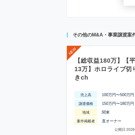
その他のM&A・事業譲渡案
【総収益180万】【
13万】ホロライブ切
きch
100万円〜500万円
売上高
150万円〜180万円
譲渡価格
関東
地域
直オーナー
案件掲載者
公開日:2026-