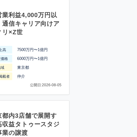
業利益4,000万円以
】通信キャリア向けア
ィリ×Z世
7500万円〜1億円
上高
6000万円〜1億円
渡価格
東京都
地域
仲介
掲載者
公開日:2026-08-05
京都内3店舗で展開す
高収益タトゥースタジ
事業の譲渡