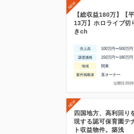
【総収益180万】【
13万】ホロライブ切
きch
100万円〜500万円
売上高
150万円〜180万円
譲渡価格
関東
地域
直オーナー
案件掲載者
公開日:2026-
四国地方、高利回り
現する認可保育園テ
ト収益物件。築浅