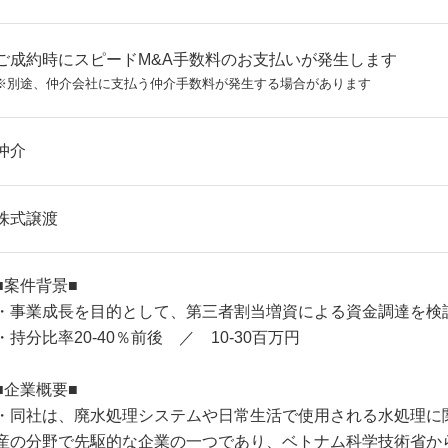
ご成約時にスピードM&A手数料のお支払いが発生します
※別途、仲介会社に支払う仲介手数料が発生する場合があります
仲介
株式譲渡
■案件背景■
・事業成長を目的として、第三者割当増資による資金調達を検
・持分比率20‐40％前後 ／ 10-30百万円
■企業概要■
・同社は、廃水処理システムや日常生活で使用される水処理に
産の分野で先駆的な企業の一つであり、ベトナム科学技術省か