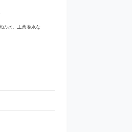
。
流の水、工業廃水な