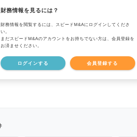
*******************
総資産
*****
財務情報を見るには？
*******************
有利子負債
*****
財務情報を閲覧するには、スピードM&Aにログインしてくださ
い。
まだスピードM&Aのアカウントをお持ちでない方は、会員登録を
*******************
純資産
*****
お済ませください。
*******************
現預金
*****
ログインする
会員登録する
*******************
件