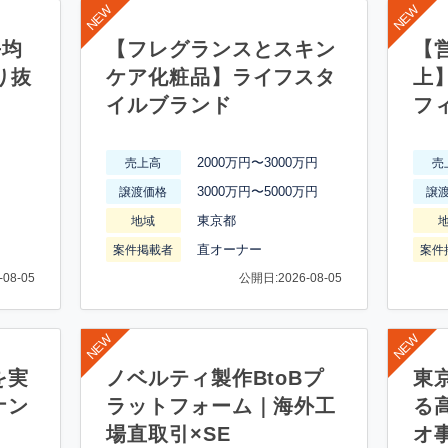
平均
【フレグランスとスキン
【営
り抜
ケア化粧品】ライフスタ
上
イルブランド
フ
2000万円〜3000万円
売上高
売
3000万円〜5000万円
譲渡価格
譲
東京都
地域
直オーナー
案件掲載者
案件
08-05
公開日:2026-08-05
を実
ノベルティ製作BtoBプ
東
ナン
ラットフォーム｜海外工
る
場直取引×SE
オ