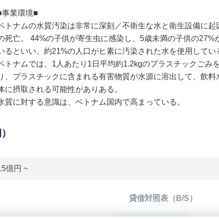
■事業環境■
ベトナムの水質汚染は非常に深刻／不衛生な水と衛生設備に起因し
の死亡。 44%の子供が寄生虫に感染し、5歳未満の子供の27
いるといい、約21%の人口がヒ素に汚染された水を使用してい
ベトナムでは、1人あたり1日平均約1.2kgのプラスチックご
り、プラスチックに含まれる有害物質が水源に溶出して、飲料
体に摂取される可能性がありある。
水質に対する意識は、ベトナム国内で高まっている。
期）
15億円 ~
貸借対照表（B/S）