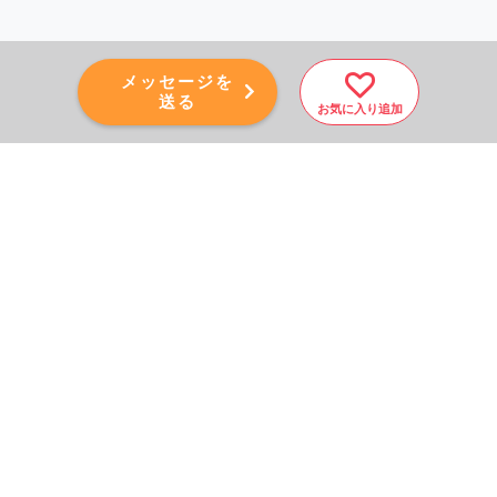
メッセージを
送る
お気に入り追加
PAGE TOP
秘密厳守！かんたん３０
秒！
フォームから問い合わせる