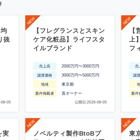
件
平均
【フレグランスとスキン
【営
り抜
ケア化粧品】ライフスタ
上
イルブランド
フ
2000万円〜3000万円
売上高
売
3000万円〜5000万円
譲渡価格
譲
東京都
地域
直オーナー
案件掲載者
案件
08-05
公開日:2026-08-05
を実
ノベルティ製作BtoBプ
東