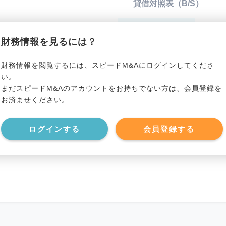
貸借対照表（B/S）
*******************
総資産
*****
財務情報を見るには？
*******************
有利子負債
*****
財務情報を閲覧するには、スピードM&Aにログインしてくださ
い。
まだスピードM&Aのアカウントをお持ちでない方は、会員登録を
*******************
純資産
*****
お済ませください。
*******************
現預金
*****
ログインする
会員登録する
*******************