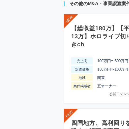
その他のM&A・事業譲渡案
【総収益180万】【
13万】ホロライブ切
きch
100万円〜500万円
売上高
150万円〜180万円
譲渡価格
関東
地域
直オーナー
案件掲載者
公開日:2026-
四国地方、高利回り