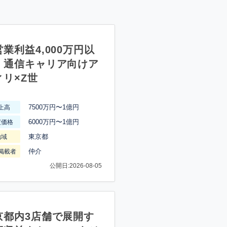
業利益4,000万円以
】通信キャリア向けア
ィリ×Z世
7500万円〜1億円
上高
6000万円〜1億円
渡価格
東京都
地域
仲介
掲載者
公開日:2026-08-05
京都内3店舗で展開す