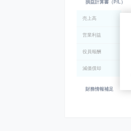
損益計算書（P/L）
売上高
*
営業利益
*
役員報酬
*
減価償却
*
財務情報補足
*