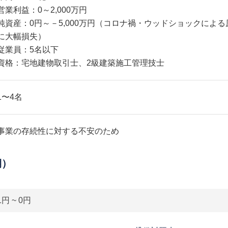
営業利益：0～2,000万円
純資産：0円～－5,000万円（コロナ禍・ウッドショックによ
に大幅損失）
従業員：5名以下
資格：宅地建物取引士、2級建築施工管理技士
1〜4名
事業の存続性に対する不安のため
期）
1円 ~ 0円