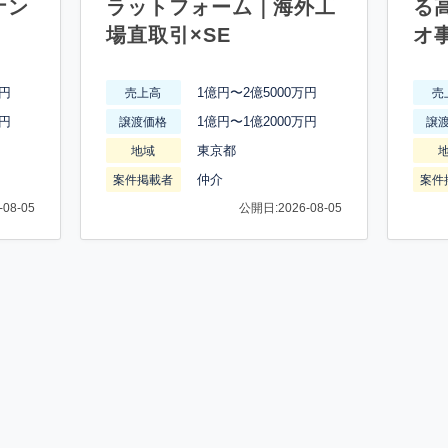
ナン
ラットフォーム｜海外工
る
場直取引×SE
オ
万円
1億円〜2億5000万円
売上高
売
万円
1億円〜1億2000万円
譲渡価格
譲
東京都
地域
仲介
案件掲載者
案件
08-05
公開日:2026-08-05