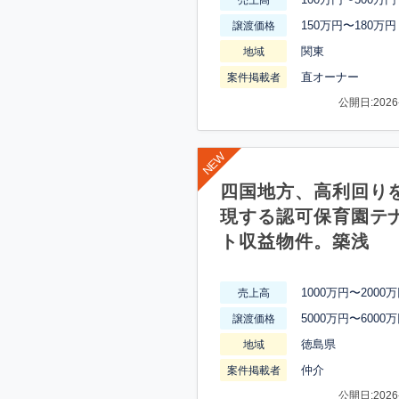
150万円〜180万円
譲渡価格
関東
地域
直オーナー
案件掲載者
公開日:2026-
四国地方、高利回り
現する認可保育園テ
ト収益物件。築浅
1000万円〜2000
売上高
5000万円〜6000
譲渡価格
徳島県
地域
仲介
案件掲載者
公開日:2026-