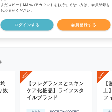
まだスピードM&Aのアカウントをお持ちでない方は、会員登録を
*******************
事業負債
*****
お済ませください。
*******************
ログインする
会員登録する
件
平均
【フレグランスとスキン
【営
り抜
ケア化粧品】ライフスタ
上
イルブランド
フ
2000万円〜3000万円
売上高
売