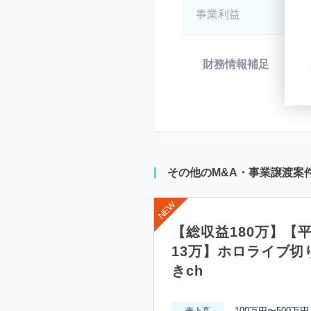
事業利益
*
財務情報補足
*
その他のM&A・事業譲渡案
【総収益180万】【
13万】ホロライブ切
きch
100万円〜500万円
売上高