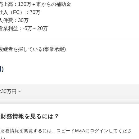
売上高：130万＋市からの補助金
仕入（FC）：70万
人件費：30万
営業利益：-5万～20万
後継者を探している(事業承継)
期）
230万円 ~
貸借対照表（B/S）
財務情報を見るには？
*******************
事業資産
*****
財務情報を閲覧するには、スピードM&Aにログインしてくださ
い。