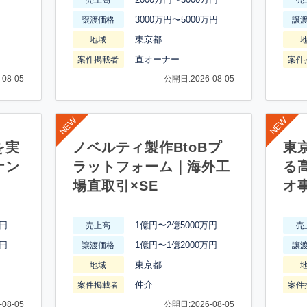
3000万円〜5000万円
譲渡価格
譲
東京都
地域
直オーナー
案件掲載者
案件
08-05
公開日:2026-08-05
を実
ノベルティ製作BtoBプ
東
ナン
ラットフォーム｜海外工
る
場直取引×SE
オ
万円
1億円〜2億5000万円
売上高
売
万円
1億円〜1億2000万円
譲渡価格
譲
東京都
地域
仲介
案件掲載者
案件
08-05
公開日:2026-08-05