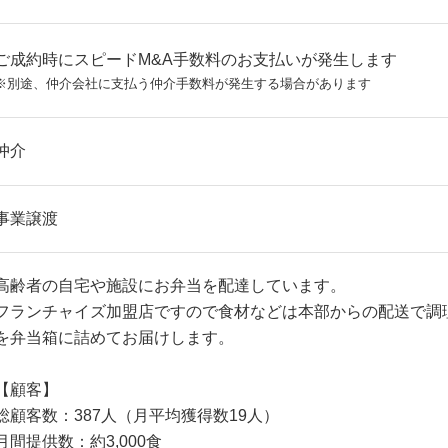
ご成約時にスピードM&A手数料のお支払いが発生します
※別途、仲介会社に支払う仲介手数料が発生する場合があります
仲介
事業譲渡
高齢者の自宅や施設にお弁当を配達しています。
フランチャイズ加盟店ですので食材などは本部からの配送で調
を弁当箱に詰めてお届けします。
【顧客】
総顧客数：387人（月平均獲得数19人）
月間提供数：約3,000食