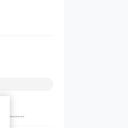
***************