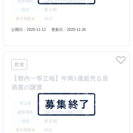
1000万円〜2000万円
譲渡価格
香川県
地域
仲介
案件掲載者
公開日：2020-11-12
更新日：2020-11-26
飲食
【都内一等立地】年商1億超売る居
酒屋の譲渡
1億円〜2億5000万円
売上高
300万円〜1000万円
譲渡価格
東京都
地域
仲介
案件掲載者