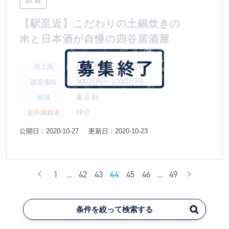
【駅至近】こだわりの土鍋炊きの
米と日本酒が自慢の四谷居酒屋
1000万円〜2000万円
売上高
300万円〜1000万円
譲渡価格
東京都
地域
仲介
案件掲載者
公開日：2020-10-27
更新日：2020-10-23
1
…
42
43
44
45
46
…
49
条件を絞って検索する