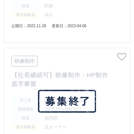
関東
地域
仲介
案件掲載者
公開日：2022-11-28
更新日：2023-04-06
映像制作
【社長継続可】映像制作・HP制作
黒字事業
500万円〜1000万円
売上高
200万円〜500万円
譲渡価格
福岡県
地域
直オーナー
案件掲載者