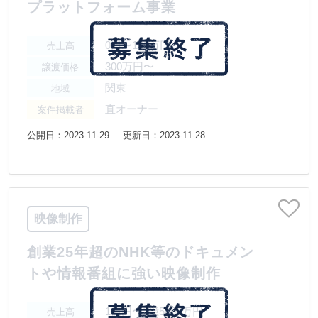
プラットフォーム事業
0円〜100万円
売上高
300万円〜
譲渡価格
関東
地域
直オーナー
案件掲載者
公開日：2023-11-29
更新日：2023-11-28
映像制作
創業25年超のNHK等のドキュメン
トや情報番組に強い映像制作
1億円〜2億5000万円
売上高