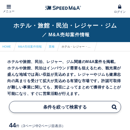
メニュー
ログイン
ホテル・旅館・民泊・レジャー・ジム
／
M&A売却案件情報
HOME
M&A売却案件情報
業種
ホテル・レジャー・冠婚葬祭
ホテルや旅館、民泊、レジャー、ジム関連のM&A案件を掲載。
ホテルや旅館、民泊はインバウンド需要も狙えるため、観光業が
盛んな地域では高い収益が見込めます。レジャーやジムも健康志
向の高まりを受けて拡大が見込める有望な市場です。許認可取得
が難しい事業に関しても、買収によってまとめて獲得することが
可能になり、すぐに営業活動が行えます。
条件を絞って検索する
44
件
（3ページ中2ページ目表示）