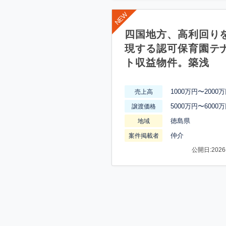
四国地方、高利回り
現する認可保育園テ
ト収益物件。築浅
1000万円〜2000
売上高
5000万円〜6000
譲渡価格
徳島県
地域
仲介
案件掲載者
公開日:2026-