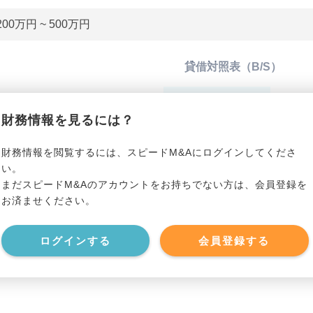
200万円 ~ 500万円
貸借対照表（B/S）
*******************
総資産
*****
財務情報を見るには？
*******************
有利子負債
*****
財務情報を閲覧するには、スピードM&Aにログインしてくださ
い。
まだスピードM&Aのアカウントをお持ちでない方は、会員登録を
*******************
純資産
*****
お済ませください。
*******************
現預金
*****
ログインする
会員登録する
*******************