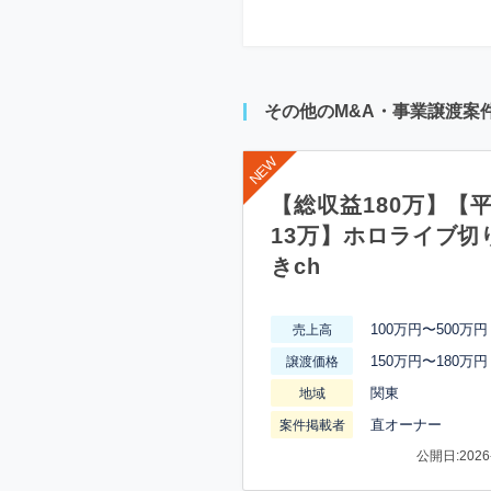
その他のM&A・事業譲渡案
【総収益180万】【
13万】ホロライブ切
きch
100万円〜500万円
売上高
150万円〜180万円
譲渡価格
関東
地域
直オーナー
案件掲載者
公開日:2026-