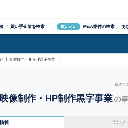
稿
／
買い手企業を検索
M&A案件の検索
／
あ
買いたい
続可】映像制作・HP制作黒字事業
最終更新日
映像制作・HP制作黒字事業
の事
交渉メ
情報