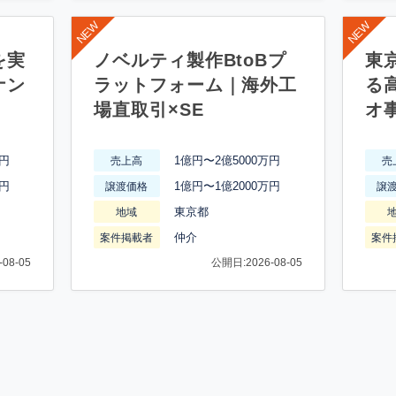
を実
ノベルティ製作BtoBプ
東
ナン
ラットフォーム｜海外工
る
場直取引×SE
オ
万円
1億円〜2億5000万円
売上高
売
万円
1億円〜1億2000万円
譲渡価格
譲
東京都
地域
仲介
案件掲載者
案件
08-05
公開日:2026-08-05